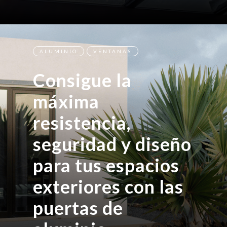
ALUMINIO
VENTANAS
Consigue la
máxima
resistencia,
seguridad y diseño
para tus espacios
exteriores con las
puertas de