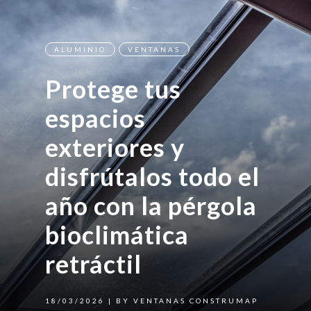
ALUMINIO
VENTANAS
Protege tus
espacios
exteriores y
disfrútalos todo el
año con la pérgola
bioclimática
retráctil
18/03/2026
| BY VENTANAS CONSTRUMAP