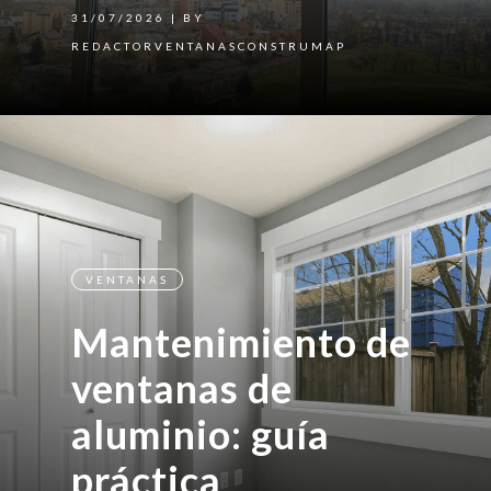
31/07/2026
| BY
REDACTORVENTANASCONSTRUMAP
VENTANAS
Mantenimiento de
ventanas de
aluminio: guía
práctica