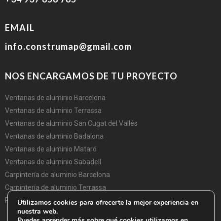
EMAIL
info.construmap@gmail.com
NOS ENCARGAMOS DE TU PROYECTO
Ventanas de aluminio Barcelona
Ventanas de aluminio Terrassa
Ventanas de aluminio San Cugat del Vallés
Ventanas de aluminio Badalona
Ventanas de aluminio Mataró
Ventanas de aluminio Sabadell
Carpintería de aluminio Barcelona
Carpintería de aluminio Terrassa
Puertas aluminio Barcelona
Utilizamos cookies para ofrecerte la mejor experiencia en
nuestra web.
Puedes aprender más sobre qué cookies utilizamos en